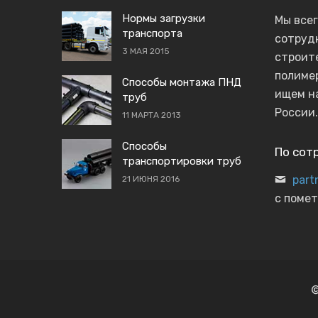
Нормы загрузки
Мы все
транспорта
сотруд
3 МАЯ 2015
строит
полиме
Способы монтажа ПНД
ищем н
труб
России.
11 МАРТА 2013
Способы
По сот
транспортировки труб
part
21 ИЮНЯ 2016
с помет
©